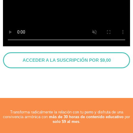
ACCEDER A LA SUSCRIPCIÓN POR $9,00
Transforma radicalmente la relación con tu perro y disfruta de una
convivencia armónica con
más de 30 horas de contenido educativo
por
solo $9 al mes
.